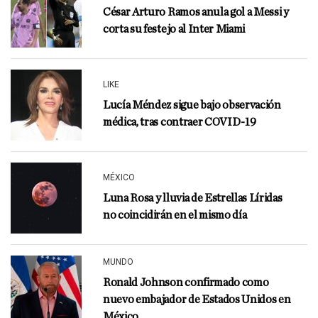
César Arturo Ramos anula gol a Messi y
corta su festejo al Inter Miami
LIKE
Lucía Méndez sigue bajo observación
médica, tras contraer COVID-19
MÉXICO
Luna Rosa y lluvia de Estrellas Líridas
no coincidirán en el mismo día
MUNDO
Ronald Johnson confirmado como
nuevo embajador de Estados Unidos en
México