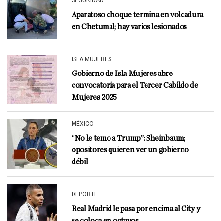
SEGURIDAD
Aparatoso choque termina en volcadura
en Chetumal; hay varios lesionados
ISLA MUJERES
Gobierno de Isla Mujeres abre
convocatoria para el Tercer Cabildo de
Mujeres 2025
MÉXICO
“No le temo a Trump”: Sheinbaum;
opositores quieren ver un gobierno
débil
DEPORTE
Real Madrid le pasa por encima al City y
se coloca en octavos