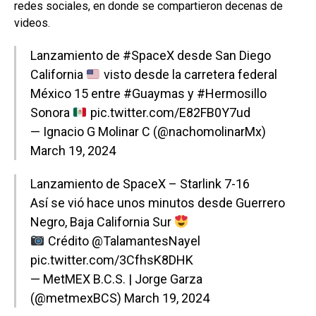
redes sociales, en donde se compartieron decenas de
videos.
Lanzamiento de
#SpaceX
desde San Diego
California
visto desde la carretera federal
México 15 entre
#Guaymas
y
#Hermosillo
Sonora
pic.twitter.com/E82FB0Y7ud
— Ignacio G Molinar C (@nachomolinarMx)
March 19, 2024
Lanzamiento de SpaceX – Starlink 7-16
Así se vió hace unos minutos desde Guerrero
Negro, Baja California Sur
Crédito
@TalamantesNayel
pic.twitter.com/3CfhsK8DHK
— MetMEX B.C.S. | Jorge Garza
(@metmexBCS)
March 19, 2024