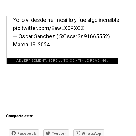
Yo lo vi desde hermosillo y fue algo increíble
pic.twitter.com/EawLX0PXOZ
— Oscar Sánchez (@OscarSn91665552)
March 19, 2024
ADVERTISEMENT. SCROLL TO CONTINUE READING.
[adsforwp id="243463"]
Comparte esto:
Facebook
Twitter
WhatsApp