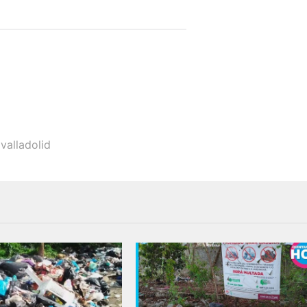
,
valladolid