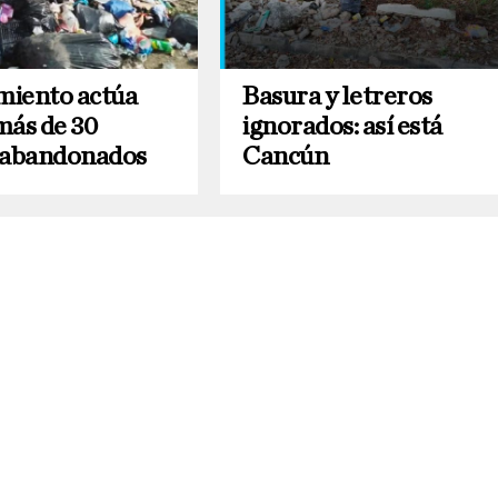
iento actúa
Basura y letreros
más de 30
ignorados: así está
 abandonados
Cancún