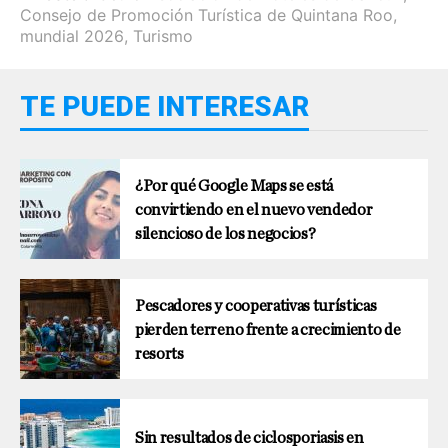
Consejo de Promoción Turística de Quintana Roo
,
mundial 2026
,
Turismo
TE PUEDE INTERESAR
¿Por qué Google Maps se está
convirtiendo en el nuevo vendedor
silencioso de los negocios?
Pescadores y cooperativas turísticas
pierden terreno frente a crecimiento de
resorts
Sin resultados de ciclosporiasis en