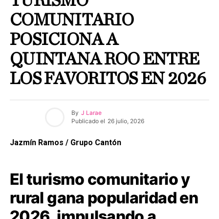
TURISMO
COMUNITARIO
POSICIONA A
QUINTANA ROO ENTRE
LOS FAVORITOS EN 2026
By
J Larae
Publicado el
26 julio, 2026
Jazmín Ramos / Grupo Cantón
El turismo comunitario y
rural gana popularidad en
2026, impulsando a