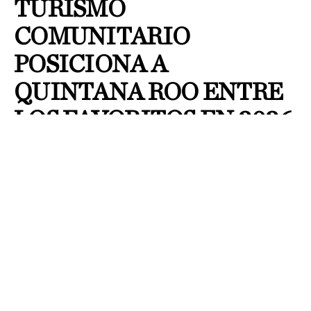
TURISMO
COMUNITARIO
POSICIONA A
QUINTANA ROO ENTRE
LOS FAVORITOS EN 2026
By
J Larae
Publicado el
26 julio, 2026
Jazmín Ramos / Grupo Cantón
El turismo comunitario y
rural gana popularidad en