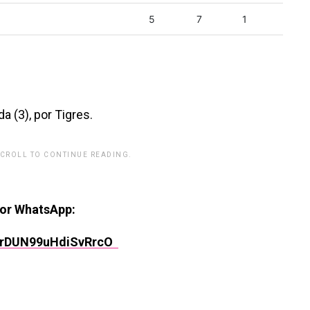
5
7
1
a (3), por Tigres.
SCROLL TO CONTINUE READING.
rwp id="243463"]
por WhatsApp:
rPrDUN99uHdiSvRrcO