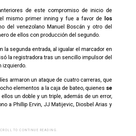
anteriores de este compromiso de inicio de
 el mismo primer inning y fue a favor de
los
uno del venezolano Manuel Boscán y otro del
imero de ellos con producción del segundo.
n la segunda entrada, al igualar el marcador en
isó la registradora tras un sencillo impulsor del
 izquierdo.
alíes armaron un ataque de cuatro carreras, que
a ocho elementos a la caja de bateo, quienes
se
ellos un doble y un triple, además de un error,
no a Phillip Ervin, JJ Matijevic, Diosbel Arias y
SCROLL TO CONTINUE READING.
rwp id="243463"]