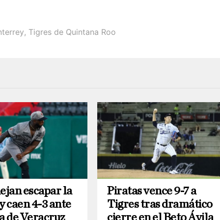
nterrey
,
Tigres de Quintana Roo
ejan escapar la
Piratas vence 9-7 a
y caen 4-3 ante
Tigres tras dramático
la de Veracruz
cierre en el Beto Ávila