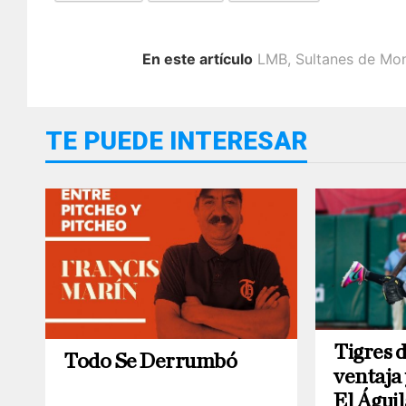
En este artículo
LMB
,
Sultanes de Mo
TE PUEDE INTERESAR
Tigres d
Todo Se Derrumbó
ventaja 
El Águi