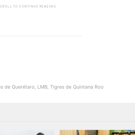
SCROLL TO CONTINUE READING.
rwp id="243463"]
s de Querétaro
,
LMB
,
Tigres de Quintana Roo