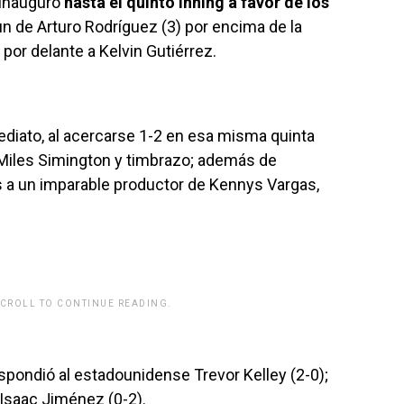
 inauguró
hasta el quinto inning a favor de los
n de Arturo Rodríguez (3) por encima de la
 por delante a Kelvin Gutiérrez.
ediato, al acercarse 1-2 en esa misma quinta
 Miles Simington y timbrazo; además de
s a un imparable productor de Kennys Vargas,
SCROLL TO CONTINUE READING.
rwp id="243463"]
respondió al estadounidense Trevor Kelley (2-0);
 Isaac Jiménez (0-2).