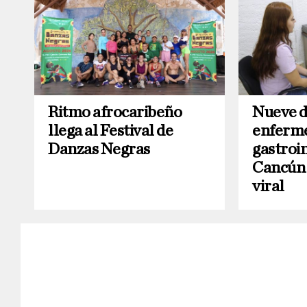
Ritmo afrocaribeño
Nueve d
llega al Festival de
enferm
Danzas Negras
gastroin
Cancún 
viral