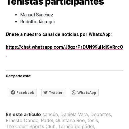
Tenistas participantes
Manuel Sánchez
Rodolfo Jáuregui
Únete a nuestro canal de noticias por WhatsApp:
https://chat.whatsapp.com/J8gzrPrDUN99uHdiSvRrcO
Comparte esto:
Facebook
Twitter
WhatsApp
En este artículo
cancún
,
Daniela Vara
,
Deportes
,
Ernesto Conde
,
Padel
,
Quintana Roo
,
tenis
,
The Court Sports Club
,
Torneo de pádel
,