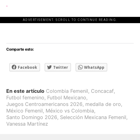
ADVERTISEMENT. SCROLL TO CONTINUE READING.
[adsforwp id="243463"]
Comparte esto:
Facebook
Twitter
WhatsApp
En este artículo
Colombia Femenil
,
Concacaf
,
Futbol femenino
,
Futbol Mexicano
,
Juegos Centroamericanos 2026
,
medalla de oro
,
México Femenil
,
México vs Colombia
,
Santo Domingo 2026
,
Selección Mexicana Femenil
,
Vanessa Martínez