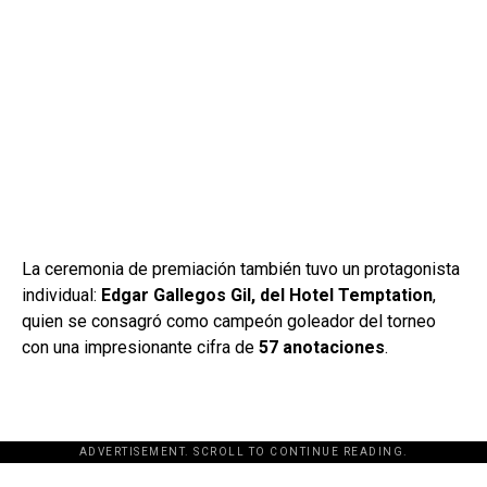
La ceremonia de premiación también tuvo un protagonista
individual:
Edgar Gallegos Gil, del Hotel Temptation
,
quien se consagró como campeón goleador del torneo
con una impresionante cifra de
57 anotaciones
.
ADVERTISEMENT. SCROLL TO CONTINUE READING.
[adsforwp id="243463"]