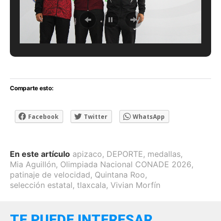
Comparte esto:
Facebook
Twitter
WhatsApp
En este artículo
apizaco
,
DEPORTE
,
medallas
,
Mia Aguillón
,
Olimpiada Nacional CONADE 2026
,
patinaje de velocidad
,
Quintana Roo
,
selección estatal
,
tlaxcala
,
Vivian Morfín
TE PUEDE INTERESAR