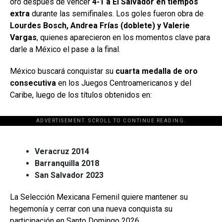
oro después de vencer
4-1 a El Salvador en tiempos
extra
durante las semifinales. Los goles fueron obra de
Lourdes Bosch, Andrea Frías (doblete) y Valerie
Vargas
, quienes aparecieron en los momentos clave para
darle a México el pase a la final.
México buscará conquistar su
cuarta medalla de oro
consecutiva
en los Juegos Centroamericanos y del
Caribe, luego de los títulos obtenidos en:
ADVERTISEMENT. SCROLL TO CONTINUE READING.
[adsforwp id="243463"]
Veracruz 2014
Barranquilla 2018
San Salvador 2023
La Selección Mexicana Femenil quiere mantener su
hegemonía y cerrar con una nueva conquista su
participación en Santo Domingo 2026.