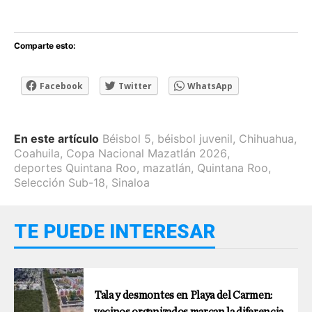
Comparte esto:
Facebook
Twitter
WhatsApp
En este artículo
Béisbol 5
,
béisbol juvenil
,
Chihuahua
,
Coahuila
,
Copa Nacional Mazatlán 2026
,
deportes Quintana Roo
,
mazatlán
,
Quintana Roo
,
Selección Sub-18
,
Sinaloa
TE PUEDE INTERESAR
Tala y desmontes en Playa del Carmen:
vecinos organizados marcan la diferencia