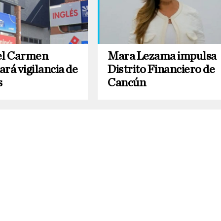
el Carmen
Mara Lezama impulsa
zará vigilancia de
Distrito Financiero de
s
Cancún