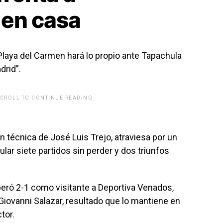
 en casa
r Playa del Carmen hará lo propio ante Tapachula
drid”.
SCROLL TO CONTINUE READING.
rwp id="243463"]
ón técnica de José Luis Trejo, atraviesa por un
lar siete partidos sin perder y dos triunfos
ró 2-1 como visitante a Deportiva Venados,
iovanni Salazar, resultado que lo mantiene en
tor.