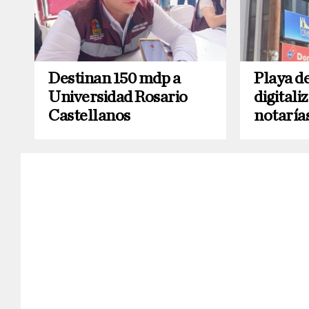
Destinan 150 mdp a
Playa d
Universidad Rosario
digitali
Castellanos
notaría