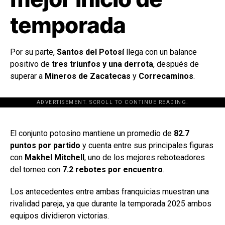
temporada
Por su parte,
Santos del Potosí
llega con un balance
positivo de
tres triunfos y una derrota
, después de
superar a
Mineros de Zacatecas
y
Correcaminos
.
ADVERTISEMENT. SCROLL TO CONTINUE READING.
[adsforwp id="243463"]
El conjunto potosino mantiene un promedio de
82.7
puntos por partido
y cuenta entre sus principales figuras
con
Makhel Mitchell
, uno de los mejores reboteadores
del torneo con
7.2 rebotes por encuentro
.
Los antecedentes entre ambas franquicias muestran una
rivalidad pareja, ya que durante la temporada 2025 ambos
equipos dividieron victorias.