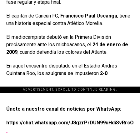
fase regular y etapa final.
El capitán de Cancún FC,
Francisco Paul Uscanga
, tiene
una historia especial contra Atlético Morelia.
El mediocampista debutó en la Primera División
precisamente ante los michoacanos, el
24 de enero de
2009
, cuando defendía los colores del Atlante.
En aquel encuentro disputado en el Estadio Andrés
Quintana Roo, los azulgrana se impusieron
2-0
.
ADVERTISEMENT. SCROLL TO CONTINUE READING.
[adsforwp id="243463"]
Únete a nuestro canal de noticias por WhatsApp:
https://chat.whatsapp.com/J8gzrPrDUN99uHdiSvRrcO