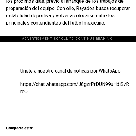
los próximos días, previo al arranque de los trabajos de
preparación del equipo. Con ello, Rayados busca recuperar
estabilidad deportiva y volver a colocarse entre los
principales contendientes del futbol mexicano.
ADVERTISEMENT. SCROLL TO CONTINUE READING.
[adsforwp id="243463"]
Únete a nuestro canal de noticas por WhatsApp
https://chat.whatsapp.com/J8gzrPrDUN99uHdiSvR
rcO
Comparte esto: