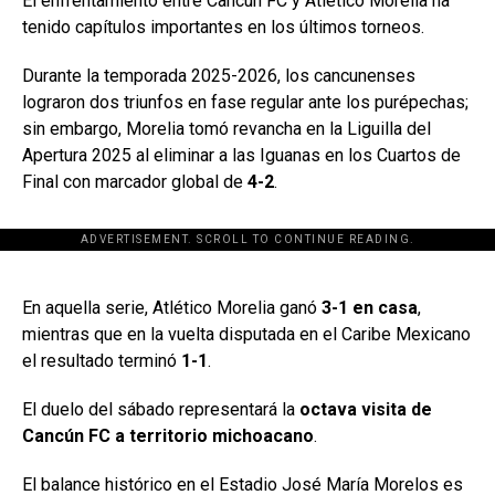
El enfrentamiento entre Cancún FC y Atlético Morelia ha
tenido capítulos importantes en los últimos torneos.
Durante la temporada 2025-2026, los cancunenses
lograron dos triunfos en fase regular ante los purépechas;
sin embargo, Morelia tomó revancha en la Liguilla del
Apertura 2025 al eliminar a las Iguanas en los Cuartos de
Final con marcador global de
4-2
.
ADVERTISEMENT. SCROLL TO CONTINUE READING.
[adsforwp id="243463"]
En aquella serie, Atlético Morelia ganó
3-1 en casa
,
mientras que en la vuelta disputada en el Caribe Mexicano
el resultado terminó
1-1
.
El duelo del sábado representará la
octava visita de
Cancún FC a territorio michoacano
.
El balance histórico en el Estadio José María Morelos es