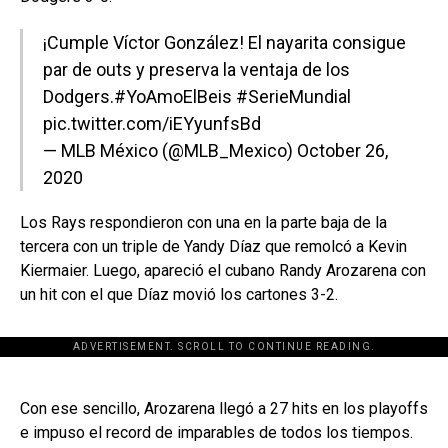
¡Cumple Víctor González! El nayarita consigue
par de outs y preserva la ventaja de los
Dodgers.
#YoAmoElBeis
#SerieMundial
pic.twitter.com/iEYyunfsBd
— MLB México (@MLB_Mexico)
October 26,
2020
Los Rays respondieron con una en la parte baja de la
tercera con un triple de Yandy Díaz que remolcó a Kevin
Kiermaier. Luego, apareció el cubano Randy Arozarena con
un hit con el que Díaz movió los cartones 3-2.
ADVERTISEMENT. SCROLL TO CONTINUE READING.
[adsforwp id="243463"]
Con ese sencillo, Arozarena llegó a 27 hits en los playoffs
e impuso el record de imparables de todos los tiempos.