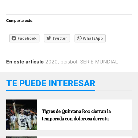
Comparte esto:
Facebook
Twitter
WhatsApp
En este artículo
2020
,
beisbol
,
SERIE MUNDIAL
TE PUEDE INTERESAR
Tigres de Quintana Roo cierran la
temporada con dolorosa derrota