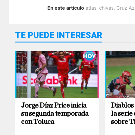
En este artículo
atlas
,
chivas
,
Cruz Az
TE PUEDE INTERESAR
Jorge Díaz Price inicia
Diablos
su segunda temporada
la seri
con Toluca
sobre T