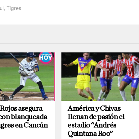
ul
,
Tigres
 Rojos asegura
América y Chivas
e con blanqueada
llenan de pasión el
igres en Cancún
estadio “Andrés
Quintana Roo”