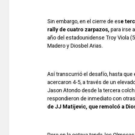
[adsfo
Sin embargo, en el cierre de es
e ter
rally de cuatro zarpazos,
para irse 
año del estadounidense Troy Viola (5),
Madero y Diosbel Arias.
Así transcurrió el desafío, hasta que
acercaron 4-5, a través de un elevad
Jason Atondo desde la tercera colch
respondieron de inmediato con otra
de JJ Matijevic, que remolcó a Dios
Pero en la octava tanda, los Olmecas 