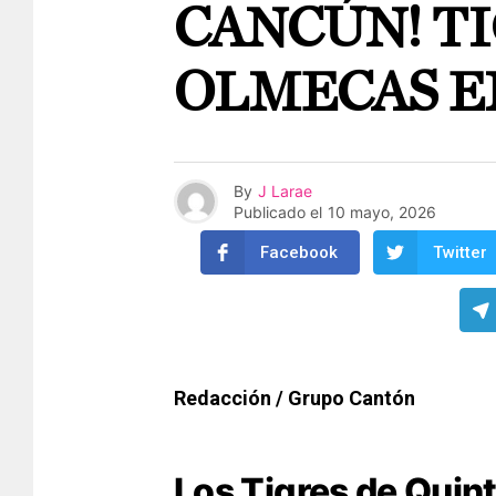
CANCÚN! TI
OLMECAS E
By
J Larae
Publicado el
10 mayo, 2026
Facebook
Twitter
Redacción / Grupo Cantón
Los Tigres de Quin