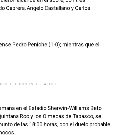
do Cabrera, Angelo Castellano y Carlos
nense Pedro Peniche (1-0); mientras que el
.
SCROLL TO CONTINUE READING.
rwp id="243463"]
 semana en el Estadio Sherwin-Williams Beto
 Quintana Roo y los Olmecas de Tabasco, se
unto de las 18:00 horas, con el duelo probable
chocos.