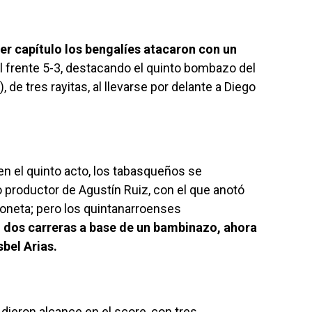
rwp id="243463"]
cer capítulo los bengalíes atacaron con un
al frente 5-3, destacando el quinto bombazo del
 de tres rayitas, al llevarse por delante a Diego
 en el quinto acto, los tabasqueños se
o productor de Agustín Ruiz, con el que anotó
oneta; pero los quintanarroenses
s
dos carreras a base de un bambinazo, ahora
bel Arias.
dieron alcance en el score, con tres