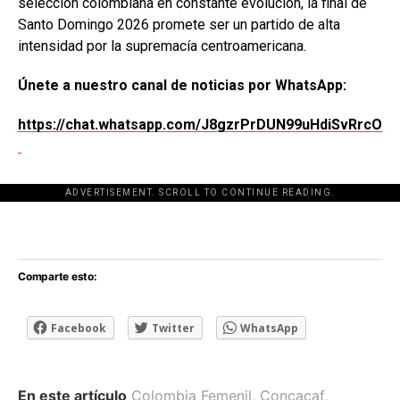
selección colombiana en constante evolución, la final de
Santo Domingo 2026 promete ser un partido de alta
intensidad por la supremacía centroamericana.
Únete a nuestro canal de noticias por WhatsApp:
https://chat.whatsapp.com/J8gzrPrDUN99uHdiSvRrcO
ADVERTISEMENT. SCROLL TO CONTINUE READING.
[adsforwp id="243463"]
Comparte esto:
Facebook
Twitter
WhatsApp
En este artículo
Colombia Femenil
,
Concacaf
,