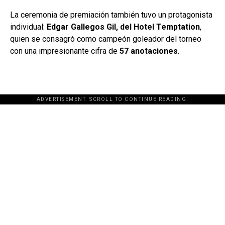
La ceremonia de premiación también tuvo un protagonista
individual:
Edgar Gallegos Gil, del Hotel Temptation
,
quien se consagró como campeón goleador del torneo
con una impresionante cifra de
57 anotaciones
.
ADVERTISEMENT. SCROLL TO CONTINUE READING.
[adsforwp id="243463"]