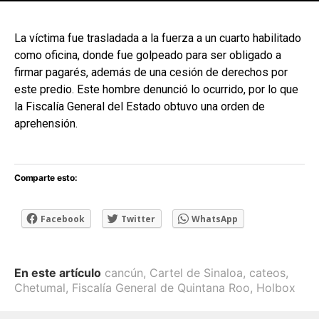
[adsforwp id="243463"]
La víctima fue trasladada a la fuerza a un cuarto habilitado
como oficina, donde fue golpeado para ser obligado a
firmar pagarés, además de una cesión de derechos por
este predio. Este hombre denunció lo ocurrido, por lo que
la Fiscalía General del Estado obtuvo una orden de
aprehensión.
Comparte esto:
Facebook
Twitter
WhatsApp
En este artículo
cancún
,
Cartel de Sinaloa
,
cateos
,
Chetumal
,
Fiscalía General de Quintana Roo
,
Holbox