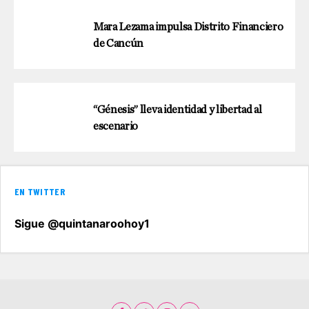
Mara Lezama impulsa Distrito Financiero
de Cancún
“Génesis” lleva identidad y libertad al
escenario
EN TWITTER
Sigue @quintanaroohoy1