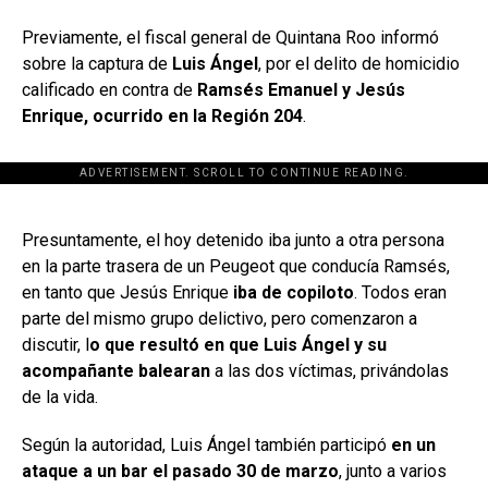
Previamente, el fiscal general de Quintana Roo informó
sobre la captura de
Luis Ángel
, por el delito de homicidio
calificado en contra de
Ramsés Emanuel y Jesús
Enrique, ocurrido en la Región 204
.
ADVERTISEMENT. SCROLL TO CONTINUE READING.
[adsforwp id="243463"]
Presuntamente, el hoy detenido iba junto a otra persona
en la parte trasera de un Peugeot que conducía Ramsés,
en tanto que Jesús Enrique
iba de copiloto
. Todos eran
parte del mismo grupo delictivo, pero comenzaron a
discutir, l
o que resultó en que Luis Ángel y su
acompañante balearan
a las dos víctimas, privándolas
de la vida.
Según la autoridad, Luis Ángel también participó
en un
ataque a un bar el pasado 30 de marzo
, junto a varios