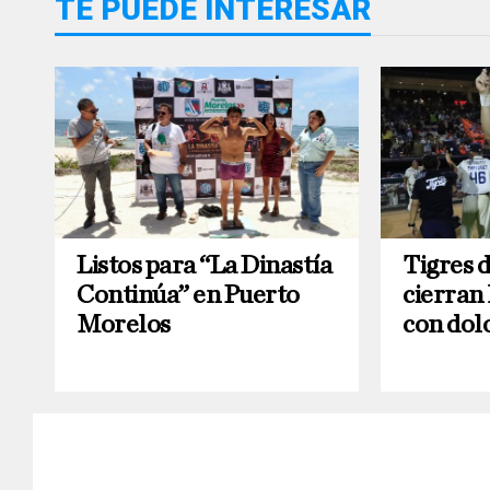
TE PUEDE INTERESAR
Listos para “La Dinastía
Tigres 
Continúa” en Puerto
cierran
Morelos
con dol