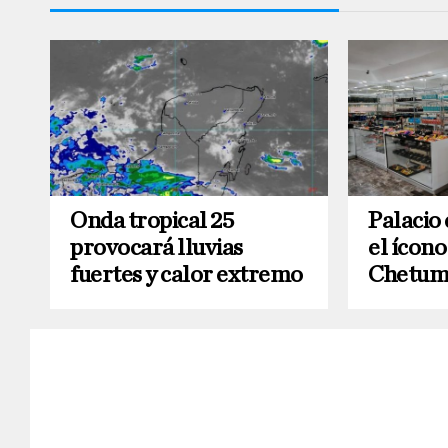
Onda tropical 25
Palacio 
provocará lluvias
el ícono
fuertes y calor extremo
Chetum