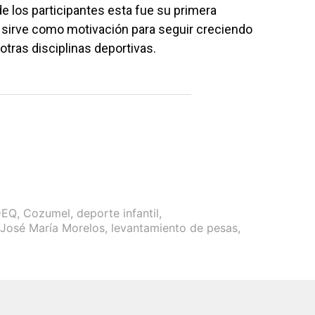
 los participantes esta fue su primera
e sirve como motivación para seguir creciendo
otras disciplinas deportivas.
DEQ
,
Cozumel
,
deporte infantil
,
José María Morelos
,
levantamiento de pesas
,