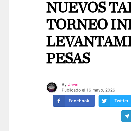
NUEVOS TA
TORNEO IN
LEVANTAMI
PESAS
By
Javier
Publicado el
16 mayo, 2026
Facebook
Twitter