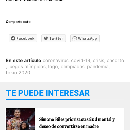
Comparte esto:
Facebook
Twitter
WhatsApp
En este artículo
coronavirus
,
covid-19
,
crisis
,
encorto
,
juegos olímpicos
,
logo
,
olimpiadas
,
pandemia
,
tokio 2020
TE PUEDE INTERESAR
Simone Biles prioriza su salud mental y
deseo de convertirse en madre