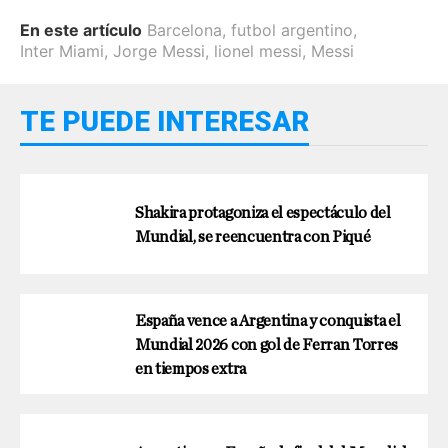
En este artículo
Barcelona
,
futbol argentino
,
Inter Miami
,
Jorge Messi
,
lionel messi
,
Messi
TE PUEDE INTERESAR
Shakira protagoniza el espectáculo del
Mundial, se reencuentra con Piqué
España vence a Argentina y conquista el
Mundial 2026 con gol de Ferran Torres
en tiempos extra