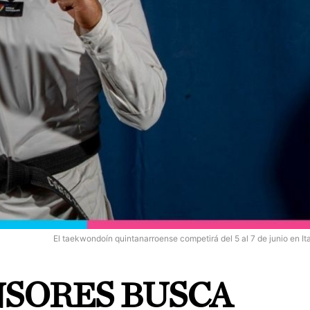
El taekwondoín quintanarroense competirá del 5 al 7 de junio en Ita
NSORES BUSCA