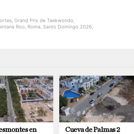
ortes
,
Grand Prix de Taekwondo
,
intana Roo
,
Roma
,
Santo Domingo 2026
,
desmontes en
Cueva de Palmas 2