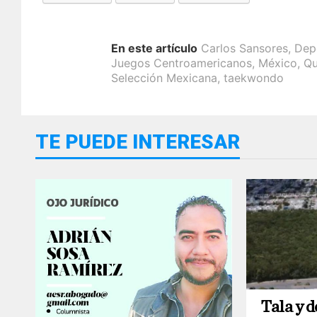
En este artículo
Carlos Sansores
,
Dep
Juegos Centroamericanos
,
México
,
Qu
Selección Mexicana
,
taekwondo
TE PUEDE INTERESAR
Tala y 