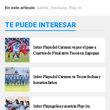
En este artículo
Juárez
,
Pachuca
,
Play-in
TE PUEDE INTERESAR
Inter Playa del Carmen va por el pase a
Cuartos de Final ante Tecos en Zapopan
Inter Playa del Carmen vs Tecos: fechas y
horarios listos
Inter Playa golea y acaricia Play-In;