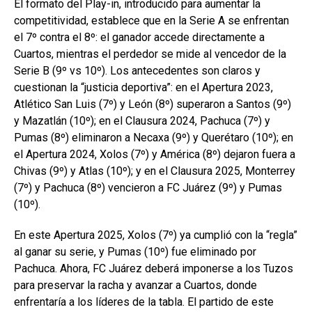
El formato del Play-in, introducido para aumentar la
competitividad, establece que en la Serie A se enfrentan
el 7º contra el 8º: el ganador accede directamente a
Cuartos, mientras el perdedor se mide al vencedor de la
Serie B (9º vs 10º). Los antecedentes son claros y
cuestionan la “justicia deportiva”: en el Apertura 2023,
Atlético San Luis (7º) y León (8º) superaron a Santos (9º)
y Mazatlán (10º); en el Clausura 2024, Pachuca (7º) y
Pumas (8º) eliminaron a Necaxa (9º) y Querétaro (10º); en
el Apertura 2024, Xolos (7º) y América (8º) dejaron fuera a
Chivas (9º) y Atlas (10º); y en el Clausura 2025, Monterrey
(7º) y Pachuca (8º) vencieron a FC Juárez (9º) y Pumas
(10º).
En este Apertura 2025, Xolos (7º) ya cumplió con la “regla”
al ganar su serie, y Pumas (10º) fue eliminado por
Pachuca. Ahora, FC Juárez deberá imponerse a los Tuzos
para preservar la racha y avanzar a Cuartos, donde
enfrentaría a los líderes de la tabla. El partido de este