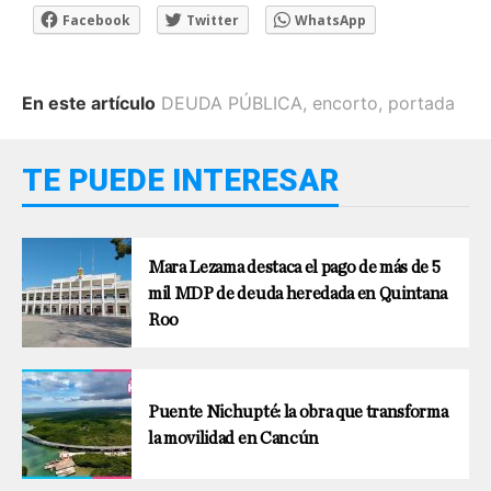
Facebook
Twitter
WhatsApp
En este artículo
DEUDA PÚBLICA
,
encorto
,
portada
TE PUEDE INTERESAR
Mara Lezama destaca el pago de más de 5
mil MDP de deuda heredada en Quintana
Roo
Puente Nichupté: la obra que transforma
la movilidad en Cancún