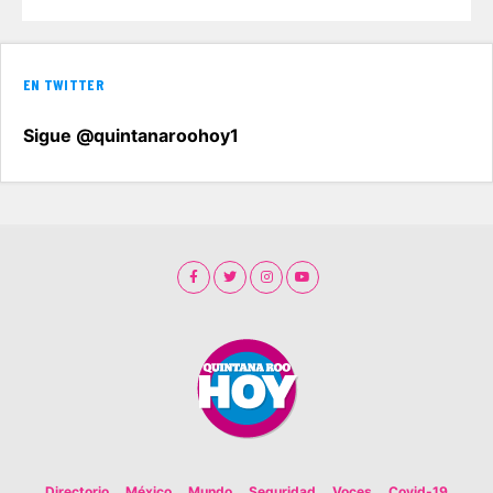
EN TWITTER
Sigue @quintanaroohoy1
Directorio
México
Mundo
Seguridad
Voces
Covid-19