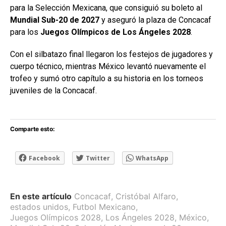
para la Selección Mexicana, que consiguió su boleto al
Mundial Sub-20 de 2027
y aseguró la plaza de Concacaf
para los
Juegos Olímpicos de Los Ángeles 2028
.
Con el silbatazo final llegaron los festejos de jugadores y
cuerpo técnico, mientras México levantó nuevamente el
trofeo y sumó otro capítulo a su historia en los torneos
juveniles de la Concacaf.
Comparte esto:
Facebook
Twitter
WhatsApp
En este artículo
Concacaf
,
Cristóbal Alfaro
,
estados unidos
,
Futbol Mexicano
,
Juegos Olímpicos 2028
,
Los Ángeles 2028
,
México
,