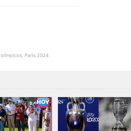
 olímpicos
,
París 2024