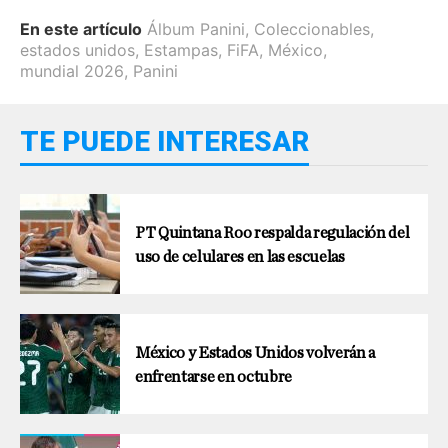
En este artículo
Álbum Panini
,
Coleccionables
,
estados unidos
,
Estampas
,
FiFA
,
México
,
mundial 2026
,
Panini
TE PUEDE INTERESAR
PT Quintana Roo respalda regulación del
uso de celulares en las escuelas
México y Estados Unidos volverán a
enfrentarse en octubre