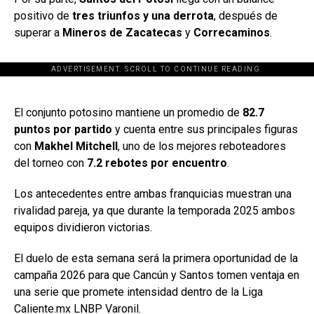
positivo de
tres triunfos y una derrota
, después de
superar a
Mineros de Zacatecas
y
Correcaminos
.
ADVERTISEMENT. SCROLL TO CONTINUE READING.
[adsforwp id="243463"]
El conjunto potosino mantiene un promedio de
82.7
puntos por partido
y cuenta entre sus principales figuras
con
Makhel Mitchell
, uno de los mejores reboteadores
del torneo con
7.2 rebotes por encuentro
.
Los antecedentes entre ambas franquicias muestran una
rivalidad pareja, ya que durante la temporada 2025 ambos
equipos dividieron victorias.
El duelo de esta semana será la primera oportunidad de la
campaña 2026 para que Cancún y Santos tomen ventaja en
una serie que promete intensidad dentro de la Liga
Caliente.mx LNBP Varonil.