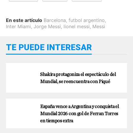
En este artículo
Barcelona
,
futbol argentino
,
Inter Miami
,
Jorge Messi
,
lionel messi
,
Messi
TE PUEDE INTERESAR
Shakira protagoniza el espectáculo del
Mundial, se reencuentra con Piqué
España vence a Argentina y conquista el
Mundial 2026 con gol de Ferran Torres
en tiempos extra