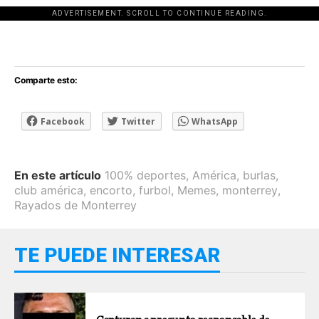
ADVERTISEMENT. SCROLL TO CONTINUE READING.
[adsforwp id="243463"]
Comparte esto:
Facebook
Twitter
WhatsApp
En este artículo
100% deportes
,
América
,
burlas
,
club américa
,
encorto
,
furbol
,
Memes
,
monterrey
,
Rayados de Monterrey
TE PUEDE INTERESAR