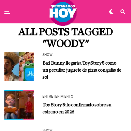
ALL POSTS TAGGED
"WOODY"
SHOW!
Bad Bunny llegará a Toy Story 5 como
un peculiar juguete de pizza con gafas de
sol
ENTRETENIMIENTO
Toy Story 5: lo confirmado sobre su
estreno en 2026
SHOW!