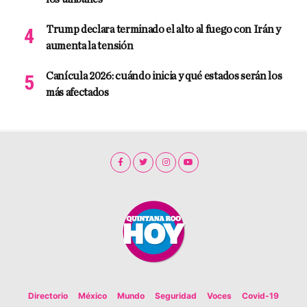
Trump declara terminado el alto al fuego con Irán y
aumenta la tensión
Canícula 2026: cuándo inicia y qué estados serán los
más afectados
Directorio
México
Mundo
Seguridad
Voces
Covid-19