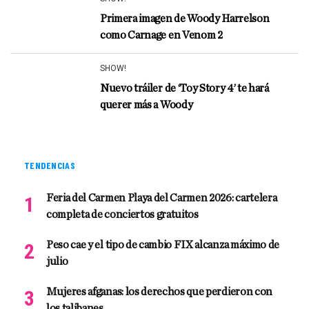
Primera imagen de Woody Harrelson
como Carnage en Venom 2
SHOW!
Nuevo tráiler de ‘Toy Story 4’ te hará
querer más a Woody
TENDENCIAS
Feria del Carmen Playa del Carmen 2026: cartelera
completa de conciertos gratuitos
Peso cae y el tipo de cambio FIX alcanza máximo de
julio
Mujeres afganas: los derechos que perdieron con
los talibanes