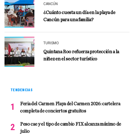
CANCÚN
¿Cuánto cuesta un día en la playa de
Cancún para una familia?
TURISMO
Quintana Roo refuerza protección a la
niñez en el sector turístico
TENDENCIAS
Feria del Carmen Playa del Carmen 2026: cartelera
completa de conciertos gratuitos
Peso cae y el tipo de cambio FIX alcanza máximo de
julio