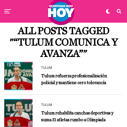
ALL POSTS TAGGED
"“TULUM COMUNICA Y
AVANZA”"
TULUM
Tulum refuerza profesionalización
policial y mantiene cero tolerancia
TULUM
Tulum rehabilita canchas deportivas y
suma 31 atletas rumbo a Olimpiada