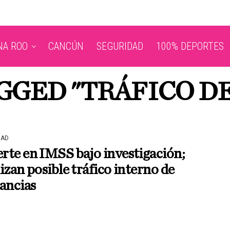
NA ROO
CANCÚN
SEGURIDAD
100% DEPORTES
GGED "TRÁFICO D
DAD
te en IMSS bajo investigación;
izan posible tráfico interno de
ancias