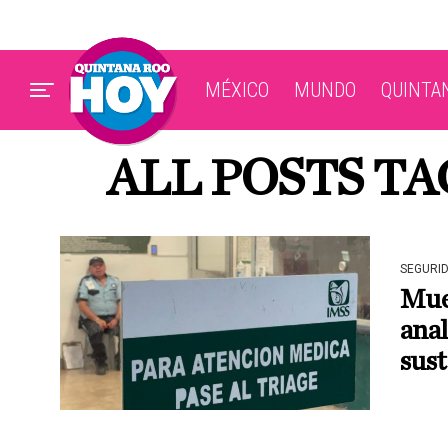
MÉXICO
MUNDO
QUINTA
ALL POSTS TA
SEGURI
Muer
anal
sust