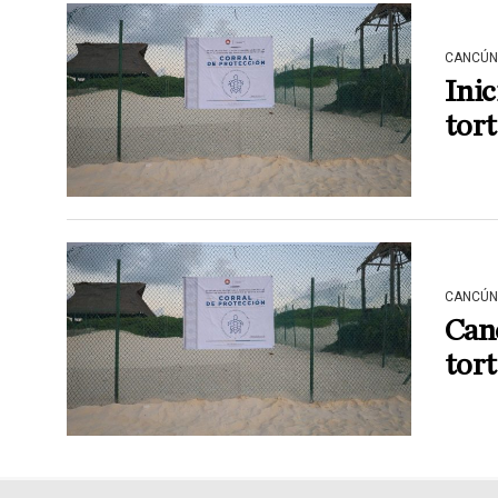
CANCÚN
Inic
tor
CANCÚN
Canc
tort