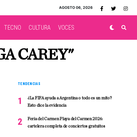
AGOSTO 06, 2026
TECNO
CULTURA
VOCES
GA CAREY"
TENDENCIAS
¿La FIFA ayuda a Argentina o todo es un mito?
Esto dice la evidencia
Feria del Carmen Playa del Carmen 2026:
cartelera completa de conciertos gratuitos