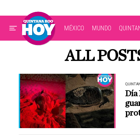
MÉXICO
MUNDO
QUINTA
ALL POST
QUINTA
Día 
guar
pro