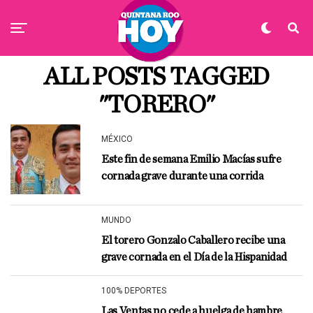
ALL POSTS TAGGED
"TORERO"
MÉXICO
Este fin de semana Emilio Macías sufre
cornada grave durante una corrida
MUNDO
El torero Gonzalo Caballero recibe una
grave cornada en el Día de la Hispanidad
100% DEPORTES
Las Ventas no cede a huelga de hambre