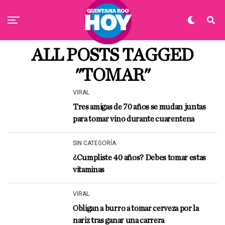
ALL POSTS TAGGED
"TOMAR"
VIRAL
Tres amigas de 70 años se mudan juntas
para tomar vino durante cuarentena
SIN CATEGORÍA
¿Cumpliste 40 años? Debes tomar estas
vitaminas
VIRAL
Obligan a burro a tomar cerveza por la
nariz tras ganar una carrera