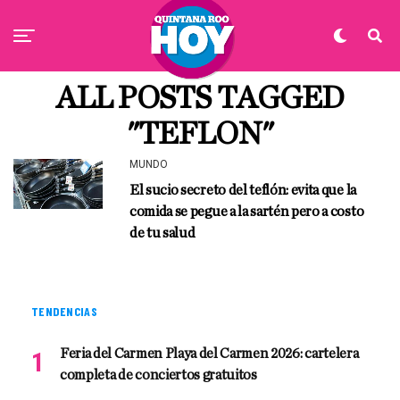
ALL POSTS TAGGED
"TEFLON"
MUNDO
El sucio secreto del teflón: evita que la
comida se pegue a la sartén pero a costo
de tu salud
TENDENCIAS
Feria del Carmen Playa del Carmen 2026: cartelera
completa de conciertos gratuitos