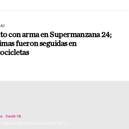
DAD
lto con arma en Supermanzana 24;
imas fueron seguidas en
ocicletas
es
Covid-19
Organización Editorial Acuario S.A. de C.V.