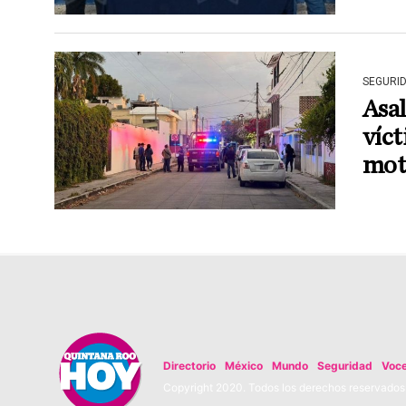
SEGURI
Asa
víct
mot
Directorio
México
Mundo
Seguridad
Voc
Copyright 2020. Todos los derechos reservados. 