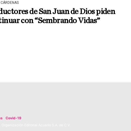
 CÁRDENAS
uctores de San Juan de Dios piden
tinuar con “Sembrando Vidas”
es
Covid-19
Organización Editorial Acuario S.A. de C.V.