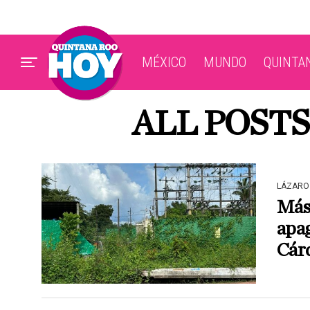
MÉXICO
MUNDO
QUINTA
ALL POSTS
LÁZARO
Más 
apa
Cár