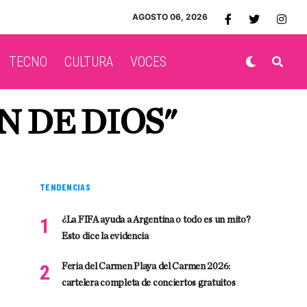
AGOSTO 06, 2026
TECNO
CULTURA
VOCES
N DE DIOS"
TENDENCIAS
¿La FIFA ayuda a Argentina o todo es un mito?
Esto dice la evidencia
Feria del Carmen Playa del Carmen 2026:
cartelera completa de conciertos gratuitos