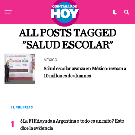
ALL POSTS TAGGED
"SALUD ESCOLAR"
MÉXICO
Salud escolar avanza en México: revisan a
10 millones de alumnos
TENDENCIAS
¿La FIFA ayuda a Argentina o todo es un mito? Esto
dice la evidencia