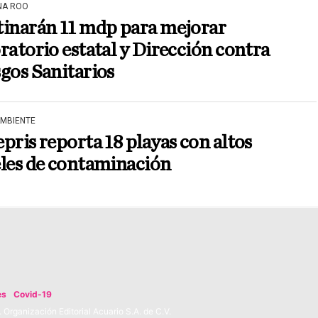
NA ROO
tinarán 11 mdp para mejorar
ratorio estatal y Dirección contra
gos Sanitarios
AMBIENTE
pris reporta 18 playas con altos
eles de contaminación
es
Covid-19
Organización Editorial Acuario S.A. de C.V.