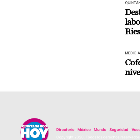
QUINTA
Des
labo
Ries
MEDIO 
Cofe
niv
Directorio
México
Mundo
Seguridad
Voc
Copyright 2020. Todos los derechos reservados. 