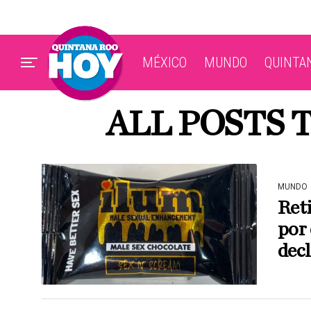
MÉXICO
MUNDO
QUINTA
ALL POSTS 
MUNDO
Reti
por
dec