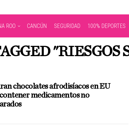
NA ROO
CANCÚN
SEGURIDAD
100% DEPORTES
TAGGED "RIESGOS 
ran chocolates afrodisíacos en EU
 contener medicamentos no
larados