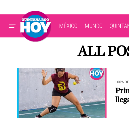
MÉXICO
MUNDO
QUINTA
ALL PO
100% D
Prim
lleg