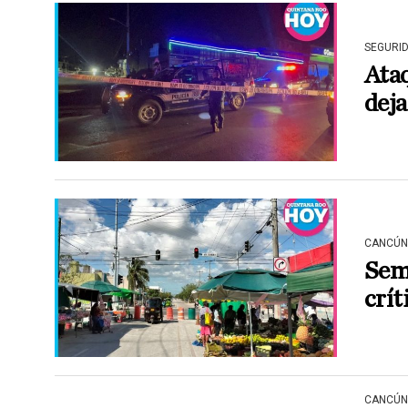
SEGURI
Ataq
deja
CANCÚN
Sem
crít
CANCÚN