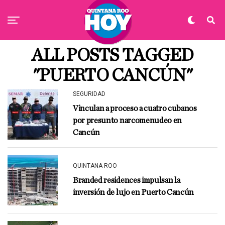
ALL POSTS TAGGED
"PUERTO CANCÚN"
SEGURIDAD
Vinculan a proceso a cuatro cubanos
por presunto narcomenudeo en
Cancún
QUINTANA ROO
Branded residences impulsan la
inversión de lujo en Puerto Cancún