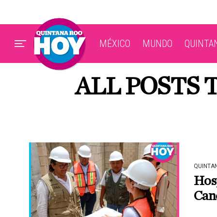
MÉXICO
MUNDO
QUINTA
ALL POSTS
QUINTA
Hosp
Can