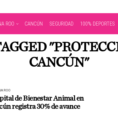
NA ROO
CANCÚN
SEGURIDAD
100% DEPORTES
 TAGGED "PROTECC
CANCÚN"
NA ROO
ital de Bienestar Animal en
cún registra 30% de avance