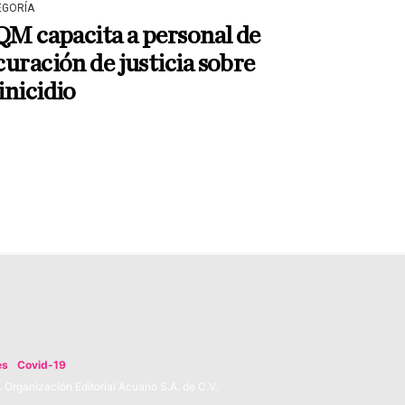
EGORÍA
QM capacita a personal de
uración de justicia sobre
nicidio
es
Covid-19
Organización Editorial Acuario S.A. de C.V.