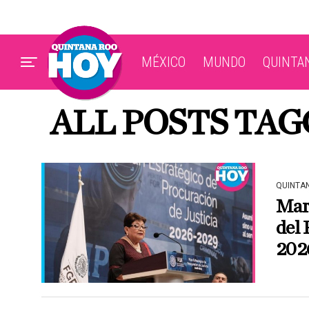
MÉXICO
MUNDO
QUINTA
ALL POSTS TAG
QUINTA
Mar
del 
202