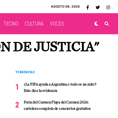
AGOSTO 06, 2026
TECNO
CULTURA
VOCES
N DE JUSTICIA"
TENDENCIAS
¿La FIFA ayuda a Argentina o todo es un mito?
Esto dice la evidencia
Feria del Carmen Playa del Carmen 2026:
cartelera completa de conciertos gratuitos