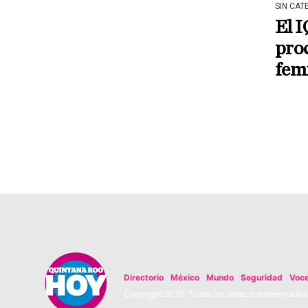
SIN CAT
El I
proc
femi
Directorio
México
Mundo
Seguridad
Voc
Copyright 2020. Todos los derechos reservados. 