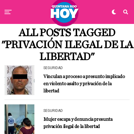
ALL POSTS TAGGED
"PRIVACIÓN ILEGAL DE LA
LIBERTAD"
SEGURIDAD
Vinculan a proceso a presunto implicado
en violento asalto y privación de la
libertad
SEGURIDAD
Mujer escapa y denuncia presunta
privación ilegal de la libertad