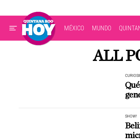
MÉXICO
MUNDO
QUINTA
ALL P
CURIOS
Qué 
gen
SHOW!
Beli
micr