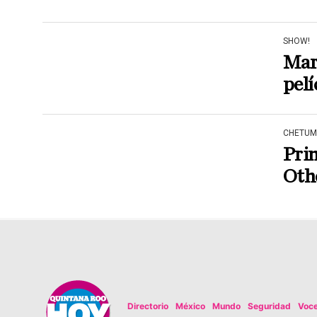
SHOW!
Mari
pelí
CHETUM
Pri
Oth
Directorio
México
Mundo
Seguridad
Voc