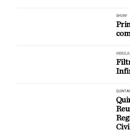
SHOW!
Pri
com
VIDEOJ
Filt
Infi
QUINTA
Quin
Reun
Regi
Civi