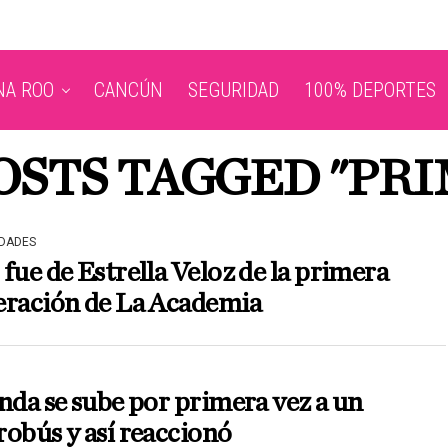
NA ROO
CANCÚN
SEGURIDAD
100% DEPORTES
OSTS TAGGED "PR
IDADES
fue de Estrella Veloz de la primera
eración de La Academia
nda se sube por primera vez a un
obús y así reaccionó