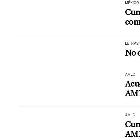
MÉXICO
Cum
comp
LETRAS
No e
AMLO
Acud
AM
AMLO
Cum
AM