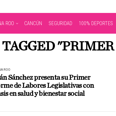
NA ROO
CANCÚN
SEGURIDAD
100% DEPORTES
S TAGGED "PRIMER
NA ROO
án Sánchez presenta su Primer
rme de Labores Legislativas con
sis en salud y bienestar social