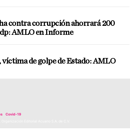
ha contra corrupción ahorrará 200
p: AMLO en Informe
, víctima de golpe de Estado: AMLO
es
Covid-19
Organización Editorial Acuario S.A. de C.V.