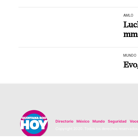
AMLO
Luc
mmd
MUNDO
Evo
Directorio
México
Mundo
Seguridad
Voc
Copyright 2020. Todos los derechos reservados. 