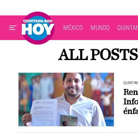
MÉXICO
MUNDO
QUINTA
ALL POST
QUINTA
Ren
Info
énfa