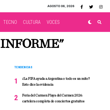
AGOSTO 06, 2026
TECNO
CULTURA
VOCES
 INFORME"
TENDENCIAS
¿La FIFA ayuda a Argentina o todo es un mito?
Esto dice la evidencia
Feria del Carmen Playa del Carmen 2026:
cartelera completa de conciertos gratuitos